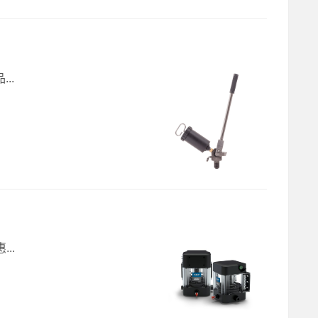
..
..