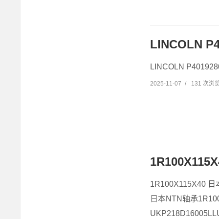
LINCOLN P4
LINCOLN P4019
2025-11-07
/
131 次浏
1R100X11
1R100X115X40 
日本NTN轴承1R100
UKP218D16005L