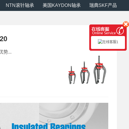
NTN滚针轴承
美国KAYDON轴承
瑞典SKF产品
20
势...