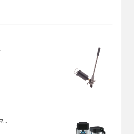
.
...