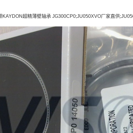
顿KAYDON超精薄壁轴承 JG300CP0;JU050XVO厂家直供;JU05