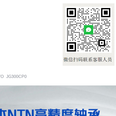
VO
JG300CP0