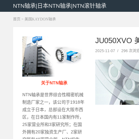
NTN轴承|日本NTN轴承|NTN滚针轴承
首页
>
美国KAYDON轴承
JU050XVO
2025-11-07
/
296 次浏
关于NTN轴承
NTN轴承是世界综合性精密机械
制造厂家之一，该公司于1918年
成立于日本，总部设在大阪市西
区，在日本国内有11家制作所，
25家营业所和3家研究所；在国
外拥有20家独资生产厂、2家研