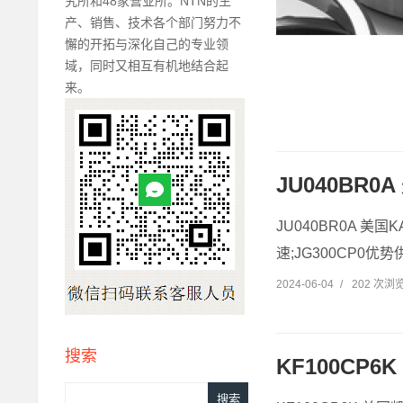
究所和48家营业所。NTN的生
产、销售、技术各个部门努力不
懈的开拓与深化自己的专业领
域，同时又相互有机地结合起
来。
JU040BR0
JU040BR0A 美国
速;JG300CP0优势供
2024-06-04
/
202 次浏
搜索
KF100CP6