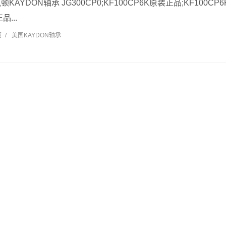
凯顿KAYDON轴承 JG300CP0;KF100CP6K原装正品;KF100C
品...
览
/
美国KAYDON轴承