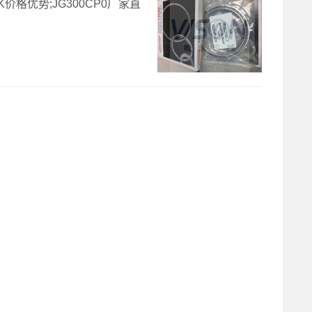
P6K价格优势;JG300CP0厂家直