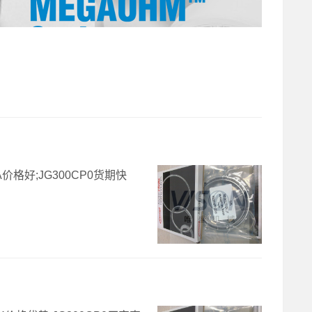
0A价格好;JG300CP0货期快