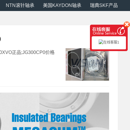
NTN滚针轴承
美国KAYDON轴承
瑞典SKF产品
0
0XVO正品;JG300CP0价格