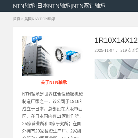
NTN轴承|日本NTN轴承|NTN滚针轴承
首页
>
美国KAYDON轴承
1R10X14X1
2025-11-07
/
219 次浏
关于NTN轴承
NTN轴承是世界综合性精密机械
制造厂家之一，该公司于1918年
成立于日本，总部设在大阪市西
区，在日本国内有11家制作所，
25家营业所和3家研究所；在国
外拥有20家独资生产厂、2家研