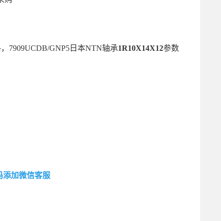
，7909UCDB/GNP5日本NTN轴承
1R10X14X12
参数
码添加微信客服